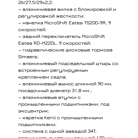
26/27,5/29х2,2;
— алюминиевая вилка с блокировкой и
регулировкой жесткости;
— манетка MicroShift Estes TS200-9R, 9
скоростей;
— задний переключатель MicroShift
Estes RD-M220L, 9 скоростей;
— гидравлические дисковые тормоза
Simaers;
— алюминиевый подседельный штырь со
встроенным регулируемым
креплением седла;
— алюминиевый вынос длинной 90 мм,
посадочный диаметр 31,8 мм.;
— алюминиевые втулки с
промышленными подшипниками, под
эксцентрик;
— каретка Kenli c промышленными
подшипниками;
— система с одной звездой 34T,
алюминиевые шатуны длинной 170 мм;